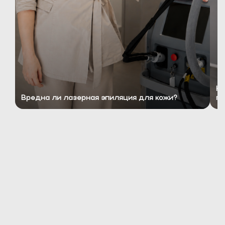
Ко
Вредна ли лазерная эпиляция для кожи?
пр
ЧЕМ ЛАЗЕРНАЯ ЭПИЛЯЦИЯ
ЛУЧШЕ ДРУГИХ ВИДОВ
ПРОЦЕДУР ПО УДАЛЕНИЮ
ВОЛОС?