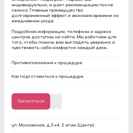
индивидуально, и дает рекомендации после
сеанса. Главные преимущества:
долговременный эффект и экономия времени на
ежедневном уходе.
Подробная информация, телефоны и адреса
центров доступны на сайте. Мы работаем для
того, чтобы помочь вам выглядеть уверенно и
чувствовать себя комфортно каждый день.
Противопоказания к процедуре
Эпилепсия;
Как подготовиться к процедуре
Сахарный диабет в стадии
декомпенсации;
Длина волос должна быть до 1 мм;
Онкологические заболевания;
За 2-3 недели до процедуры следует
Тяжелые системные и аутоиммунные
отказаться от любого загара и исключить
заболевания;
методы удаления волос, кроме бритвы или
Миома матки в фазе активного роста;
крема для депиляции.
Записаться
Кисты яичников (если имеется запрет на
прогревы от лечащего врача);
ул. Московская, д.3 к4, 2 этаж (Центр)
Беременность;