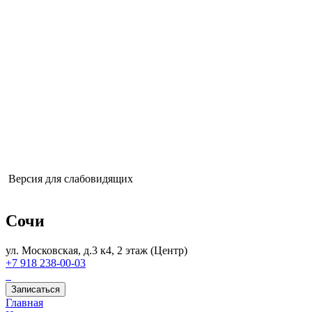
Ежедневно с 9:00 до 21:00
Версия для слабовидящих
Цены
Акции
Отзывы
Вопрос-ответ
О нас
Специалисты
Оборудование
Лицензии
Блог
Услуги
Подарочные сертификаты
Вакансии
Контакты
Услуги
Подарочные сертификаты
Вакансии
Контакты
© BODY SILK 2015 - 2026.
Сеть центров лазерной эпиляции
*Имеются противопоказания, необходима консультация
специалиста
ООО «Совершенство»
ИНН: 2466279351
Номер
действующей лицензии: Л041-01050-61/00589275
Версия для слабовидящих
Сочи
ул. Московская, д.3 к4, 2 этаж (Центр)
+7 918 238-00-03
Записаться
Главная