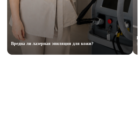
К
Вредна ли лазерная эпиляция для кожи?
э
ЧТО ТАКОЕ ЛАЗЕРНАЯ
ЭПИЛЯЦИЯ БАКЕНБАРД?
Лазерная эпиляция бакенбард — это процедура