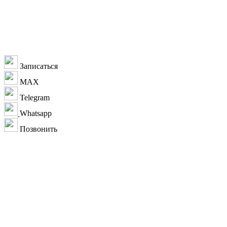
конфиденциальности
Записаться
MAX
Telegram
Whatsapp
Позвонить
+7 918 238-00-03
г. Сочи
ул. Московская, д.3 к4, 2 этаж (Центр)