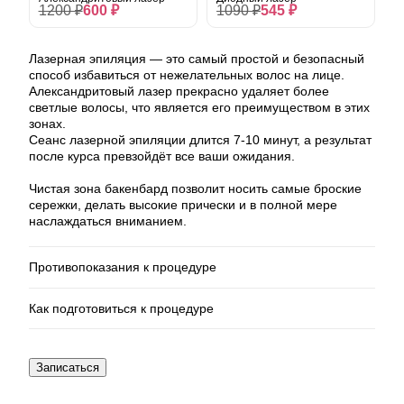
1200 ₽
600 ₽
1090 ₽
545 ₽
Лазерная эпиляция — это самый простой и безопасный
способ избавиться от нежелательных волос на лице.
Александритовый лазер прекрасно удаляет более
светлые волосы, что является его преимуществом в этих
зонах.
Сеанс лазерной эпиляции длится 7-10 минут, а результат
после курса превзойдёт все ваши ожидания.
Чистая зона бакенбард позволит носить самые броские
сережки, делать высокие прически и в полной мере
наслаждаться вниманием.
Противопоказания к процедуре
Как подготовиться к процедуре
Эпилепсия;
Сахарный диабет в стадии декомпенсации;
Онкологические заболевания;
Длина волос должна быть до 1 мм;
Записаться
Тяжелые системные и аутоиммунные
За 2-3 недели до процедуры следует отказаться
заболевания;
от любого загара и исключить методы удаления