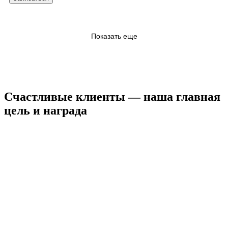
Показать еще
Счастливые клиенты — наша главная
цель и награда
КРИСТИНА
Я являюсь клиентом BODY SILK уже
целых 3 года...