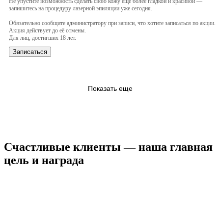
Не упустите возможность сделать свою кожу ещё более гладкой и красивой —
запишитесь на процедуру лазерной эпиляции уже сегодня.
Обязательно сообщите администратору при записи, что хотите записаться по акции.
Акция действует до её отмены.
Для лиц, достигших 18 лет.
Записаться
Показать еще
Счастливые клиенты — наша главная
цель и награда