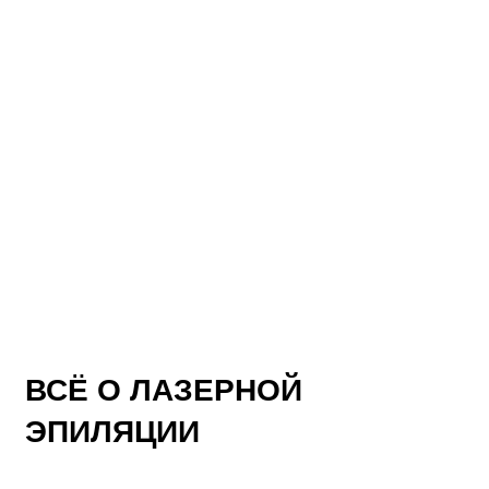
ВСЁ О ЛАЗЕРНОЙ
ЭПИЛЯЦИИ
К
Вредна ли лазерная эпиляция для кожи?
э