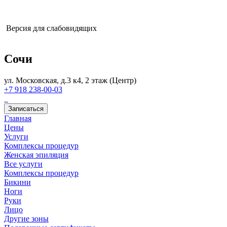
специалиста
ООО «Совершенство»
ИНН: 2466279351
Номер
действующей лицензии: Л041-01050-61/00589275
Версия для слабовидящих
Сочи
ул. Московская, д.3 к4, 2 этаж (Центр)
+7 918 238-00-03
Записаться
Главная
Цены
Услуги
Комплексы процедур
Женская эпиляция
Все услуги
Комплексы процедур
Бикини
Ноги
Руки
Лицо
Другие зоны