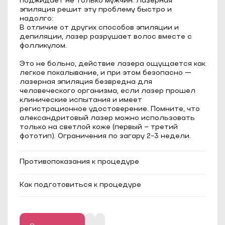
поджидает не только мужчин. Лазерная
эпиляция решит эту проблему быстро и
надолго:
В отличие от других способов эпиляции и
депиляции, лазер разрушает волос вместе с
фолликулом.
⠀
Это не больно, действие лазера ощущается как
легкое покалывание, и при этом безопасно —
лазерная эпиляция безвредна для
человеческого организма, если лазер прошел
клинические испытания и имеет
регистрационное удостоверение. Помните, что
александритовый лазер можно использовать
только на светлой коже (первый – третий
фототип). Ограничения по загару 2-3 недели.
Противопоказания к процедуре
Эпилепсия;
Как подготовиться к процедуре
Сахарный диабет в стадии
декомпенсации;
Длина волос должна быть до 1 мм;
Онкологические заболевания;
За 2-3 недели до процедуры следует
Тяжелые системные и аутоиммунные