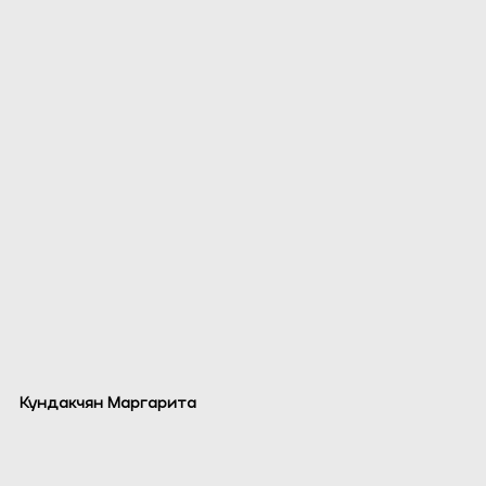
Кундакчян Маргарита