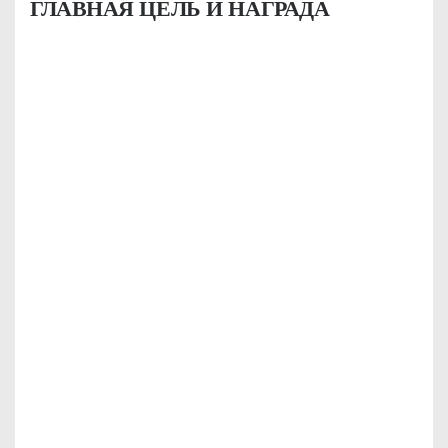
ГЛАВНАЯ ЦЕЛЬ И НАГРАДА
КРИСТИНА
Я являюсь клиентом
BODY SILK уже целых 3
года...
Смотреть видеоотзыв