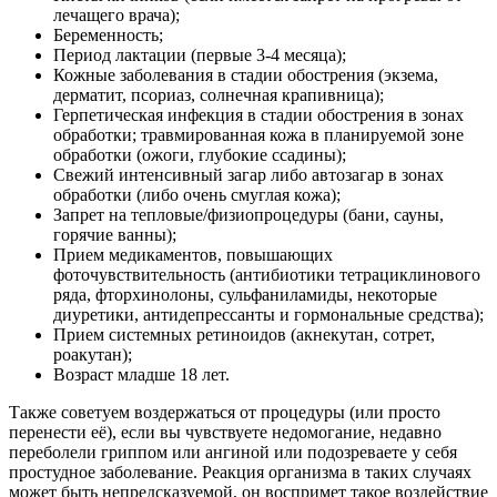
лечащего врача);
Беременность;
Период лактации (первые 3-4 месяца);
Кожные заболевания в стадии обострения (экзема,
дерматит, псориаз, солнечная крапивница);
Герпетическая инфекция в стадии обострения в зонах
обработки; травмированная кожа в планируемой зоне
обработки (ожоги, глубокие ссадины);
Свежий интенсивный загар либо автозагар в зонах
обработки (либо очень смуглая кожа);
Запрет на тепловые/физиопроцедуры (бани, сауны,
горячие ванны);
Прием медикаментов, повышающих
фоточувствительность (антибиотики тетрациклинового
ряда, фторхинолоны, сульфаниламиды, некоторые
диуретики, антидепрессанты и гормональные средства);
Прием системных ретиноидов (акнекутан, сотрет,
роакутан);
Возраст младше 18 лет.
Также советуем воздержаться от процедуры (или просто
перенести её), если вы чувствуете недомогание, недавно
переболели гриппом или ангиной или подозреваете у себя
простудное заболевание. Реакция организма в таких случаях
может быть непредсказуемой, он воспримет такое воздействие