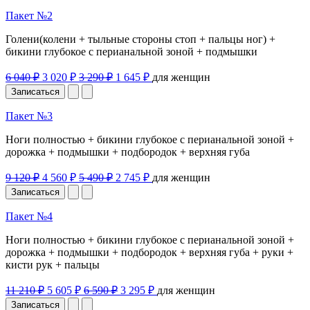
Пакет №2
Голени(колени + тыльные стороны стоп + пальцы ног) +
бикини глубокое с перианальной зоной + подмышки
6 040 ₽
3 020 ₽
3 290 ₽
1 645 ₽
для женщин
Записаться
Пакет №3
Ноги полностью + бикини глубокое с перианальной зоной +
дорожка + подмышки + подбородок + верхняя губа
9 120 ₽
4 560 ₽
5 490 ₽
2 745 ₽
для женщин
Записаться
Пакет №4
Ноги полностью + бикини глубокое с перианальной зоной +
дорожка + подмышки + подбородок + верхняя губа + руки +
кисти рук + пальцы
11 210 ₽
5 605 ₽
6 590 ₽
3 295 ₽
для женщин
Записаться