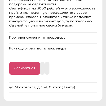
но и полезным. Поэтому мы подготовили
подарочные сертификаты.
Сертификат на 3000 рублей — это возможность
пройти полноценную процедуру на лазере
премиум-класса. Получатель также получает
консультацию и выбирает услугу по желанию.
Сделайте приятное своим близким.
Противопоказания к процедуре
Эпилепсия;
Как подготовиться к процедуре
Сахарный диабет в стадии
декомпенсации;
Длина волос должна быть до 1 мм;
Онкологические заболевания;
За 2-3 недели до процедуры следует
Тяжелые системные и аутоиммунные
отказаться от любого загара и исключить
заболевания;
методы удаления волос, кроме бритвы или
Миома матки в фазе активного роста;
крема для депиляции.
Записаться
Кисты яичников (если имеется запрет на
прогревы от лечащего врача);
ул. Московская, д.3 к4, 2 этаж (Центр)
Беременность;
Период лактации (первые 3-4 месяца);
Кожные заболевания в стадии обострения
(экзема, дерматит, псориаз, солнечная