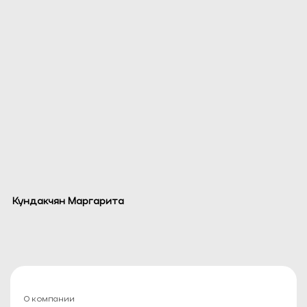
Кундакчян Маргарита
О компании