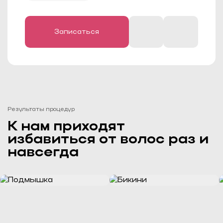
подозреваете у себя простудное
заболевание. Реакция организма в таких
случаях может быть непредсказуемой, он
воспримет такое воздействие как очередной
стресс.
Условное противопоказание — татуировки и
Записаться
родинки в зоне обработки (волосы
непосредственно на пигментированных
участках не обрабатываются, тату и родинки
заклеиваются пластырем или
закрашиваются карандашом).
Результаты процедур
К нам приходят
избавиться от волос раз и
навсегда