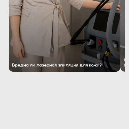
Ко
Вредна ли лазерная эпиляция для кожи?
пр
ЧЕМ ЛАЗЕРНАЯ ЭПИЛЯЦИЯ
ЛУЧШЕ ДРУГИХ ВИДОВ
ПРОЦЕДУР ПО УДАЛЕНИЮ